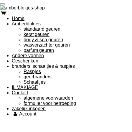
Ga
direct
naar
Home
de
Amberblokjes
hoofdinhoud
standaard geuren
kerst geuren
body & spa geuren
wasverzachter geuren
parfum geuren
Andere vormen
Geschenken
branders, schaaltjes & raspjes
Raspjes
geurbranders
Schaaltjes
IL MAKIAGE
Contact
algemene voorwaarden
formulier voor herroeping
zakelijk inkopen
Account