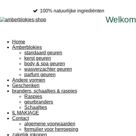
100% natuurlijke ingrediënten
Welkom
Home
Amberblokjes
standaard geuren
kerst geuren
body & spa geuren
wasverzachter geuren
parfum geuren
Andere vormen
Geschenken
branders, schaaltjes & raspjes
Raspjes
geurbranders
Schaaltjes
IL MAKIAGE
Contact
algemene voorwaarden
formulier voor herroeping
zakelijk inkopen