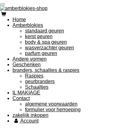
Ga
direct
naar
Home
de
Amberblokjes
hoofdinhoud
standaard geuren
kerst geuren
body & spa geuren
wasverzachter geuren
parfum geuren
Andere vormen
Geschenken
branders, schaaltjes & raspjes
Raspjes
geurbranders
Schaaltjes
IL MAKIAGE
Contact
algemene voorwaarden
formulier voor herroeping
zakelijk inkopen
Account