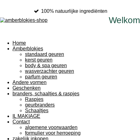
100% natuurlijke ingrediënten
Welkom
Home
Amberblokjes
standaard geuren
kerst geuren
body & spa geuren
wasverzachter geuren
parfum geuren
Andere vormen
Geschenken
branders, schaaltjes & raspjes
Raspjes
geurbranders
Schaaltjes
IL MAKIAGE
Contact
algemene voorwaarden
formulier voor herroeping
zakelijk inkopen