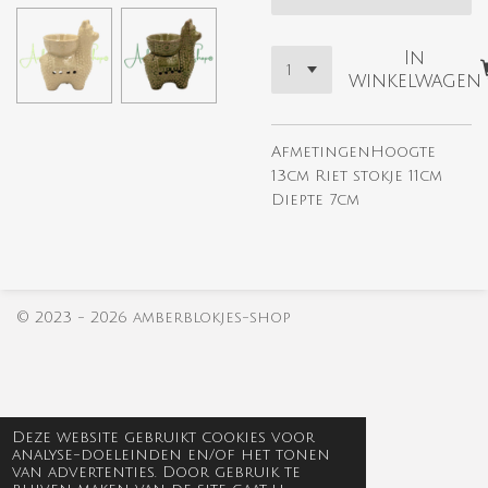
In
winkelwagen
AfmetingenHoogte
13cm Riet stokje 11cm
Diepte 7cm
© 2023 - 2026 amberblokjes-shop
Deze website gebruikt cookies voor
analyse-doeleinden en/of het tonen
van advertenties. Door gebruik te