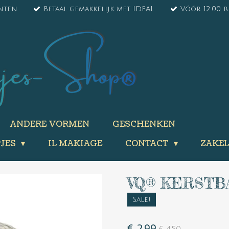
ënten
Betaal gemakkelijk met IDEAL
Vóór 12:00 
ANDERE VORMEN
GESCHENKEN
PJES
IL MAKIAGE
CONTACT
ZAKEL
VQ® KERSTB
Sale!
€ 2,99