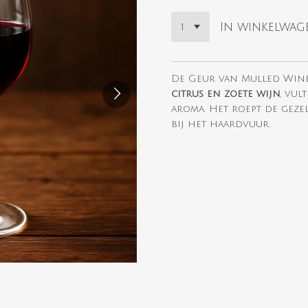
In winkelwag
De Geur van Mulled Wine
citrus en zoete wijn
, vul
aroma. Het roept de geze
bij het haardvuur.