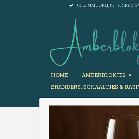
100% natuurlijke ingredi
Ga
direct
naar
de
hoofdinhoud
HOME
AMBERBLOKJES
BRANDERS, SCHAALTJES & RAS