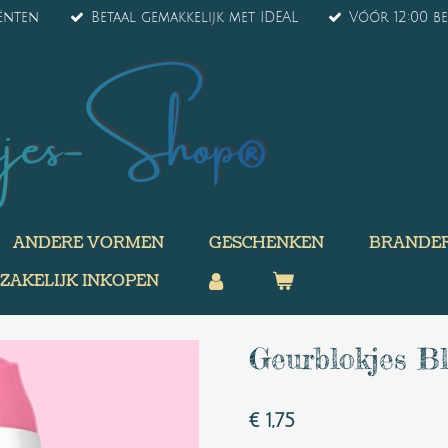
iënten
Betaal gemakkelijk met IDEAL
Vóór 12:00 b
ANDERE VORMEN
GESCHENKEN
BRANDER
ZAKELIJK INKOPEN
Geurblokjes Bl
€ 1,75