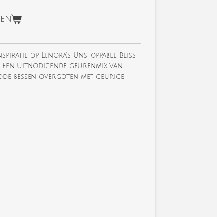
gen
inspiratie op Lenora's Unstoppable Bliss
. Een uitnodigende geurenmix van
rode bessen overgoten met geurige