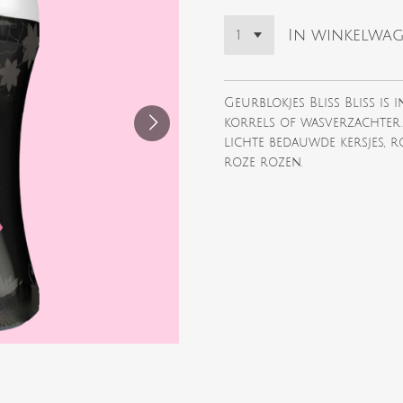
In winkelwa
Geurblokjes Bliss Bliss is 
korrels of wasverzachter
lichte bedauwde kersjes, 
roze rozen.