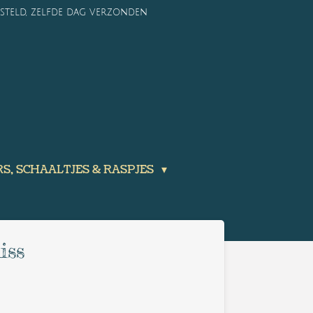
esteld, zelfde dag verzonden
S, SCHAALTJES & RASPJES
iss